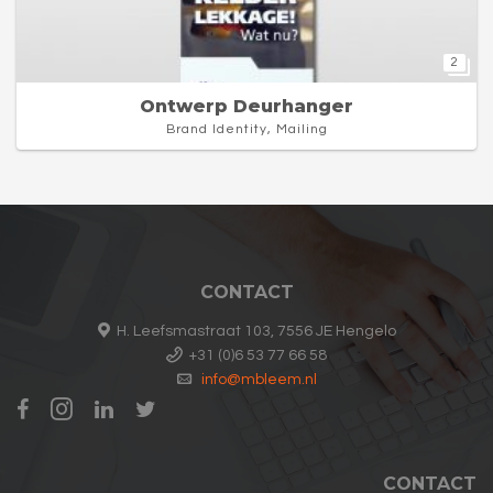
2
Ontwerp Deurhanger
Brand Identity, Mailing
CONTACT
H. Leefsmastraat 103, 7556 JE Hengelo
+31 (0)6 53 77 66 58
info@mbleem.nl
CONTACT