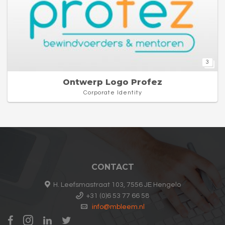
3
Ontwerp Logo Profez
Corporate Identity
CONTACT
H. Leefsmastraat 103, 7556 JE Hengelo
+31 (0)6 53 77 66 58
info@mbleem.nl