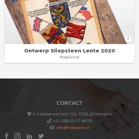
3
Ontwerp Sliepsteen Lente 2020
Magazine
CONTACT
H. Leefsmastraat 103, 7556 JE Hengelo
+31 (0)6 53 77 66 58
info@mbleem.nl