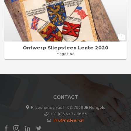
3
Ontwerp Sliepsteen Lente 2020
Magazine
CONTACT
H. Leefsmastraat 103, 7556 JE Hengelo
+31 (0)6 53 77 66 58
info@mbleem.nl