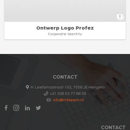
3
Ontwerp Logo Profez
Corporate Identity
CONTACT
H. Leefsmastraat 103, 7556 JE Hengelo
+31 (0)6 53 77 66 58
info@mbleem.nl
CONTACT