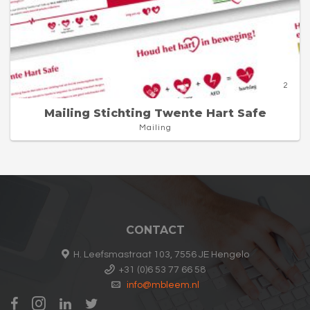
2
Mailing Stichting Twente Hart Safe
Mailing
CONTACT
H. Leefsmastraat 103, 7556 JE Hengelo
+31 (0)6 53 77 66 58
info@mbleem.nl