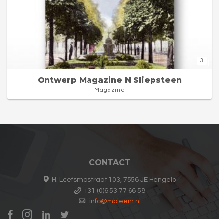
3
Ontwerp Magazine N Sliepsteen
Magazine
CONTACT
H. Leefsmastraat 103, 7556 JE Hengelo
+31 (0)6 53 77 66 58
info@mbleem.nl