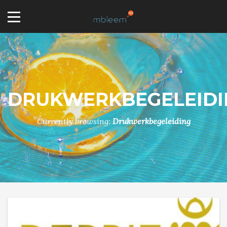
DRUKWERKBEGELEIDI
Currently browsing:
Drukwerkbegeleiding