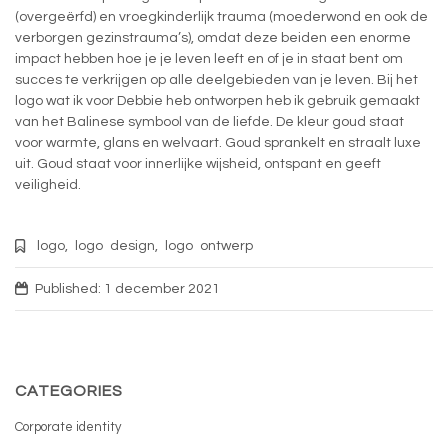
(overgeërfd) en vroegkinderlijk trauma (moederwond en ook de
verborgen gezinstrauma’s), omdat deze beiden een enorme
impact hebben hoe je je leven leeft en of je in staat bent om
succes te verkrijgen op alle deelgebieden van je leven. Bij het
logo wat ik voor Debbie heb ontworpen heb ik gebruik gemaakt
van het Balinese symbool van de liefde. De kleur goud staat
voor warmte, glans en welvaart. Goud sprankelt en straalt luxe
uit. Goud staat voor innerlijke wijsheid, ontspant en geeft
veiligheid.
logo
,
logo design
,
logo ontwerp
Published: 1 december 2021
CATEGORIES
Corporate identity