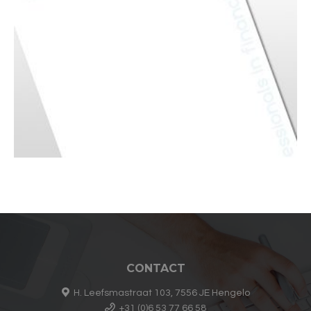
CONTACT
H. Leefsmastraat 103, 7556 JE Hengelo
+31 (0)6 53 77 66 58