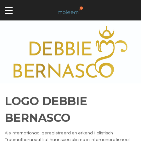
LOGO DEBBIE
BERNASCO
Als internationaal geregistreerd en erkend Holistisch
Traumatherapeut ligt haar specialisme in intergenerationeel