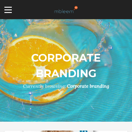
CORPORATE
BRANDING
Currently browsing:
Corporate branding