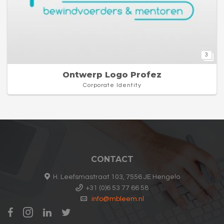
3
Ontwerp Logo Profez
Corporate Identity
CONTACT
H. Leefsmastraat 103, 7556 JE Hengelo
+31 (0)6 53 77 66 58
info@mbleem.nl