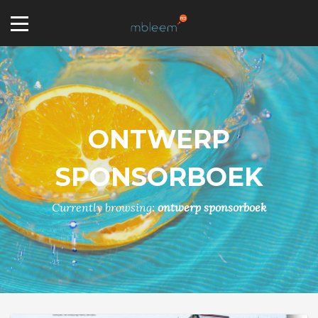
ONTWERP
SPONSORBOEK
Currently browsing:
ontwerp sponsorboek