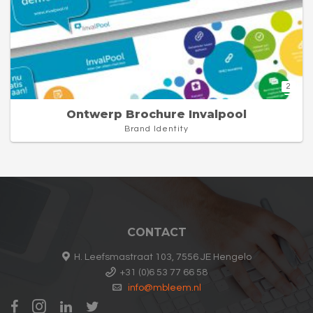
2
Ontwerp Brochure Invalpool
Brand Identity
CONTACT
H. Leefsmastraat 103, 7556 JE Hengelo
+31 (0)6 53 77 66 58
info@mbleem.nl