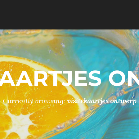
KAARTJES 
Currently browsing:
visitekaartjes ontwerp