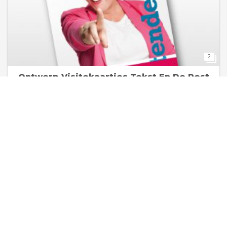
2
Ontwerp Visitekaartjes Tekst En De Rest
Corporate Identity