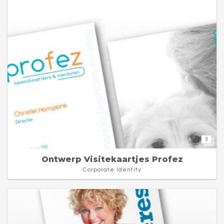
3
Ontwerp Visitekaartjes Profez
Corporate Identity