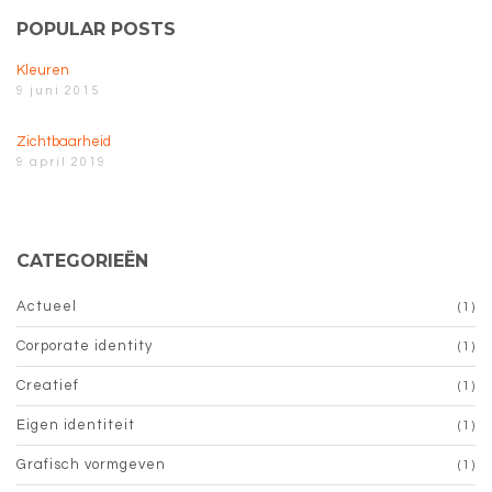
POPULAR POSTS
Kleuren
9 juni 2015
Zichtbaarheid
9 april 2019
CATEGORIEËN
Actueel
(1)
Corporate identity
(1)
Creatief
(1)
Eigen identiteit
(1)
Grafisch vormgeven
(1)