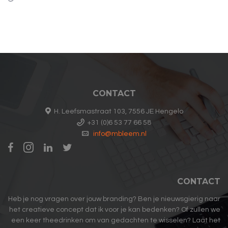
CONTACT
H. Leefsmastraat 103, 7556 JE Hengelo
+31 (0)6 53 77 66 58
info@mbleem.nl
CONTACT
Heb je nog vragen over jouw branding? Ben je nieuwsgierig naar
het creatieve concept dat ik voor je kan bedenken? Of zullen we
een keer theedrinken om van gedachten te wisselen? Laat het