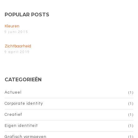
POPULAR POSTS
Kleuren
9 juni 2015
Zichtbaarheid
9 april 2019
CATEGORIEËN
Actueel
(1)
Corporate identity
(1)
Creatief
(1)
Eigen identiteit
(1)
Grafisch vormgeven
(1)