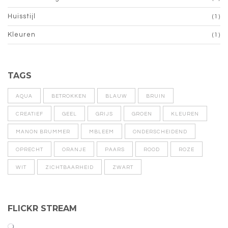
Huisstijl
(1)
Kleuren
(1)
TAGS
AQUA
BETROKKEN
BLAUW
BRUIN
CREATIEF
GEEL
GRIJS
GROEN
KLEUREN
MANON BRUMMER
MBLEEM
ONDERSCHEIDEND
OPRECHT
ORANJE
PAARS
ROOD
ROZE
WIT
ZICHTBAARHEID
ZWART
FLICKR STREAM