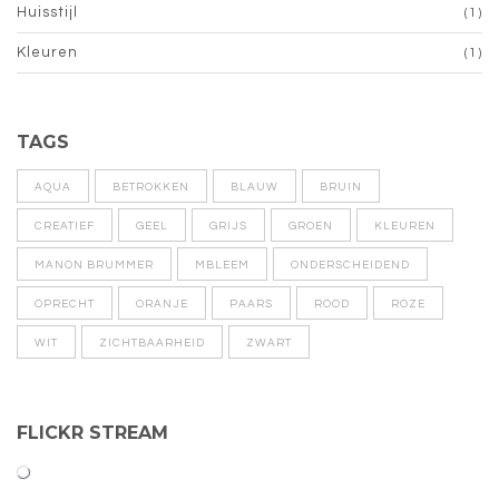
Huisstijl
(1)
Kleuren
(1)
TAGS
AQUA
BETROKKEN
BLAUW
BRUIN
CREATIEF
GEEL
GRIJS
GROEN
KLEUREN
MANON BRUMMER
MBLEEM
ONDERSCHEIDEND
OPRECHT
ORANJE
PAARS
ROOD
ROZE
WIT
ZICHTBAARHEID
ZWART
FLICKR STREAM