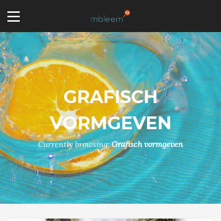
GRAFISCH
VORMGEVEN
Currently browsing:
Grafisch vormgeven