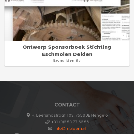
2
Ontwerp Sponsorboek Stichting
Eschmolen Delden
Brand Identity
CONTACT
H. Leefsmastraat 103, 7556 JE Hengelo
+31 (0)6 53 77 66 58
info@mbleem.nl